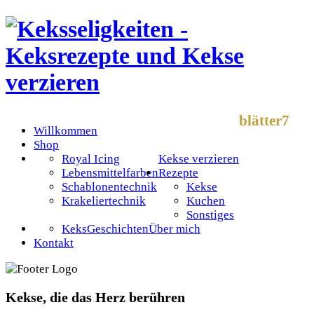
blätter7
Willkommen
Shop
Royal Icing
Kekse verzieren
Lebensmittelfarben
Rezepte
Schablonentechnik
Kekse
Krakeliertechnik
Kuchen
Sonstiges
KeksGeschichten
Über mich
Kontakt
Kekse, die das Herz berühren