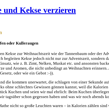
n
fen oder Kulleraugen
ren Kekse zur Weihnachtszeit wie der Tannenbaum oder der Adv
ch begleiten Kekse jedoch nicht nur zur Adventszeit, sondern 
nsatz, wie z. B. Zimt, Nelken, Muskat etc. und ansonsten back
ze und Aromen, die nicht unbedingt an Weihnachten erinnern. 
 Gesetz, oder wie ein Gebot :-)).
und die kommen unerwartet, die schlagen von einer Sekunde auf 
Keks ohne schlechtes Gewissen gönnen kannst, weil die Kalorie
 Stück Kuchen und seien wir mal ehrlich: Beim Kuchen überlegen
 wir tagsüber schon gegessen haben und was wir noch abends k
 Mathe nicht so große Leuchten waren – in Kalorien zählen sind 