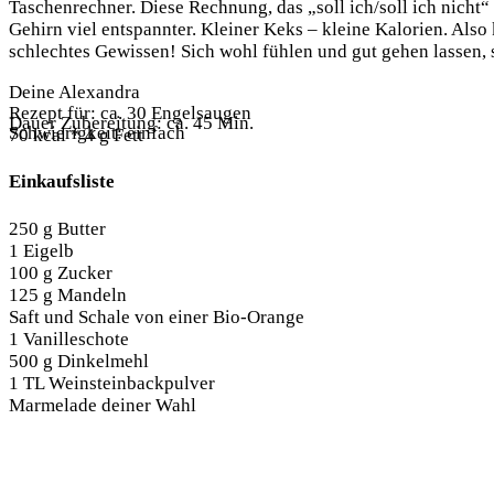
Taschenrechner. Diese Rechnung, das „soll ich/soll ich nicht“
Gehirn viel entspannter. Kleiner Keks – kleine Kalorien. Also
schlechtes Gewissen! Sich wohl fühlen und gut gehen lassen, s
Deine Alexandra
Rezept für: ca. 30 Engelsaugen
Dauer Zubereitung: ca. 45 Min.
Schwierigkeit: einfach
70 kcal * 4 g Fett
Einkaufsliste
250 g Butter
1 Eigelb
100 g Zucker
125 g Mandeln
Saft und Schale von einer Bio-Orange
1 Vanilleschote
500 g Dinkelmehl
1 TL Weinsteinbackpulver
Marmelade deiner Wahl