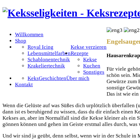
Willkommen
Shop
Engelsauge
Royal Icing
Kekse verzieren
Lebensmittelfarben
Rezepte
Hausarenkrap
Schablonentechnik
Kekse
Krakeliertechnik
Kuchen
Für viele gehö
Sonstiges
schön sein. Mi
KeksGeschichten
Über mich
Gewürze zum Ei
Kontakt
sonstige Gewür
Das ist wie ein
Wenn die Gelüste auf was Süßes dich urplötzlich überfallen (
dann ist es beruhigend zu wissen, dass du dir einfach einen 
Kekses an, aber im Normalfall sind die Kekse kleiner als ein
gönnen können und gehen im Geiste erstmal alles durch, was
Und wir sind ja geübt, denn selbst, wenn wir in der Schule in