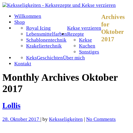
Willkommen
Archives
Shop
for
Royal Icing
Kekse verzieren
Oktober
Lebensmittelfarben
Rezepte
2017
Schablonentechnik
Kekse
Krakeliertechnik
Kuchen
Sonstiges
KeksGeschichten
Über mich
Kontakt
Monthly Archives
Oktober
2017
Lollis
28. Oktober 2017
| by
Keksseligkeiten
|
No Comments