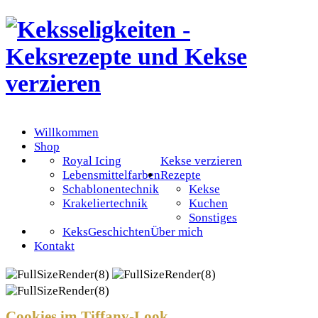
Willkommen
Shop
Royal Icing
Kekse verzieren
Lebensmittelfarben
Rezepte
Schablonentechnik
Kekse
Krakeliertechnik
Kuchen
Sonstiges
KeksGeschichten
Über mich
Kontakt
Cookies im Tiffany-Look