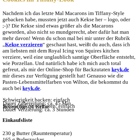
Nachdem ich das letzte Mal Macarons im Tiffany-Style
gebacken habe, mussten jetzt auch Kekse her – logo, oder
;-)? Die Kekse sind etwas größer als die Macarons
geworden, also nicht so mundgerecht, aber dafür hat man
mehr davon! Wenn du schon mal bei mir unter der Rubrik
„
Kekse verzieren
“ geschaut hast, weißt du auch, dass ich
am liebsten mit dem Royal Icing von Squires kitchen
verziere, weil eine unglaublich samtige Oberfläche entsteht,
wie Porzellan. Und natürlich habe ich mich auch total
gefreut, als mir der Online-Shop für Backzutaten
keyk.de
mir dieses zur Verfügung gestellt hat! Genauso wie die
Pasten-Lebensmittelfarben von Wilton, die bekommst du
auch bei
keyk.de
.
Schwierigkeit backen: einfach
Dauer Zubereitung: ca. 45 Min.
Schwierigkeit verzieren: einfach
Rezept für: 20 Kekse
Dauer Verzierung: ca. 3 Stunden
Einkaufsliste
230 g Butter (Raumtemperatur)
165 g Puderzucker